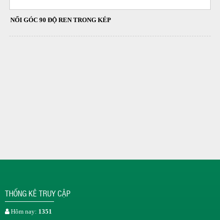
NỐI GÓC 90 ĐỘ REN TRONG KÉP
THỐNG KÊ TRUY CẬP
Hôm nay:
1351