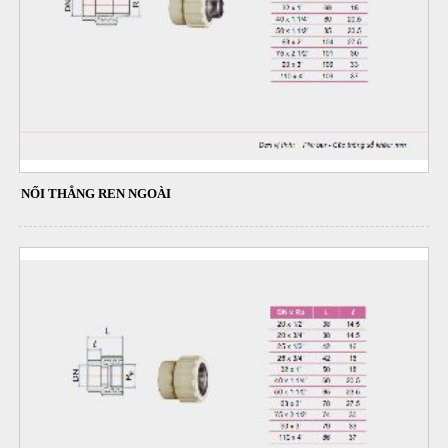
NỐI THẲNG REN NGOÀI