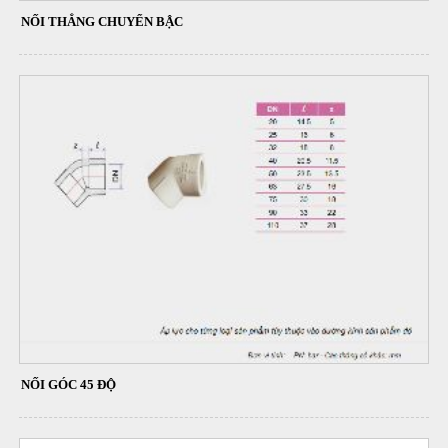
NỐI THẲNG CHUYỂN BẬC
NỐI GÓC 45 ĐỘ