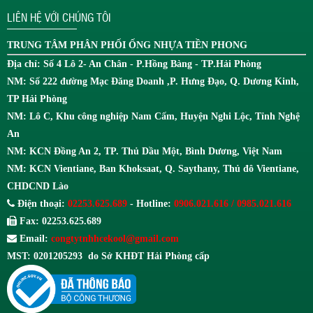
LIÊN HỆ VỚI CHÚNG TÔI
TRUNG TÂM
PHÂN PHỐI ỐNG NHỰA TIỀN PHONG
Địa chỉ: Số 4 Lô 2- An Chân - P.Hồng Bàng - TP.Hải Phòng
NM: Số 222 đường Mạc Đăng Doanh ,P. Hưng Đạo, Q. Dương Kinh,
TP Hải Phòng
NM: Lô C, Khu công nghiệp Nam Cấm, Huyện Nghi Lộc, Tỉnh Nghệ
An
NM: KCN Đồng An 2, TP. Thủ Dầu Một, Bình Dương, Việt Nam
NM: KCN Vientiane, Ban Khoksaat, Q. Saythany, Thủ đô Vientiane,
CHDCND Lào
Điện thoại:
02253.625.689
- Hotline:
0906.021.616 / 0985.021.616
Fax: 02253.625.689
Email:
congtytnhhcekool@gmail.com
MST: 0201205293 do Sở KHĐT Hải Phòng cấp