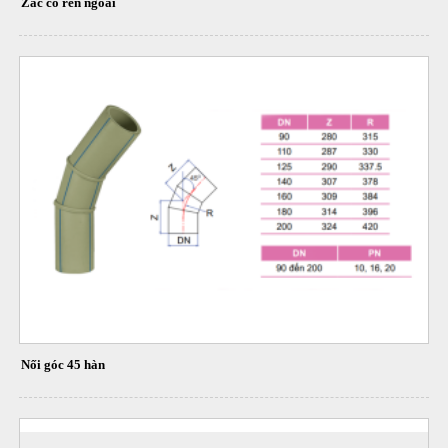
Zắc co ren ngoài
Nối góc 45 hàn