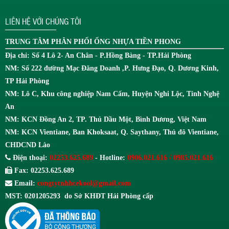
LIÊN HỆ VỚI CHÚNG TÔI
TRUNG TÂM
PHÂN PHỐI ỐNG NHỰA TIỀN PHONG
Địa chỉ: Số 4 Lô 2- An Chân - P.Hồng Bàng - TP.Hải Phòng
NM: Số 222 đường Mạc Đăng Doanh ,P. Hưng Đạo, Q. Dương Kinh,
TP Hải Phòng
NM: Lô C, Khu công nghiệp Nam Cấm, Huyện Nghi Lộc, Tỉnh Nghệ
An
NM: KCN Đồng An 2, TP. Thủ Dầu Một, Bình Dương, Việt Nam
NM: KCN Vientiane, Ban Khoksaat, Q. Saythany, Thủ đô Vientiane,
CHDCND Lào
Điện thoại:
02253.625.689
- Hotline:
0906.021.616 / 0985.021.616
Fax: 02253.625.689
Email:
congtytnhhcekool@gmail.com
MST: 0201205293 do Sở KHĐT Hải Phòng cấp