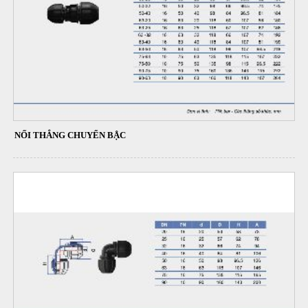
NỐI THẲNG CHUYỂN BẬC