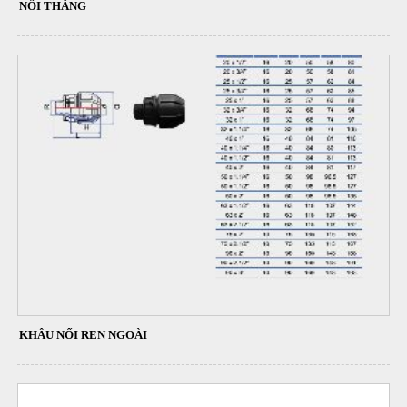
NỐI THẲNG
KHÂU NỐI REN NGOÀI