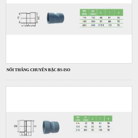
NỐI THẲNG CHUYỂN BẬC BS-ISO