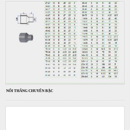
NỐI THẲNG CHUYỂN BẬC