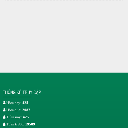
THỐNG KÊ TRUY CẬP
Hôm nay:
425
Hôm qua:
2087
Tuần này:
425
Tuần trước:
19589