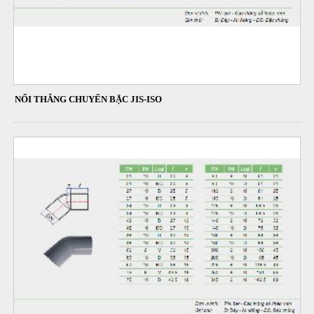
NỐI THẲNG CHUYỂN BẬC JIS-ISO