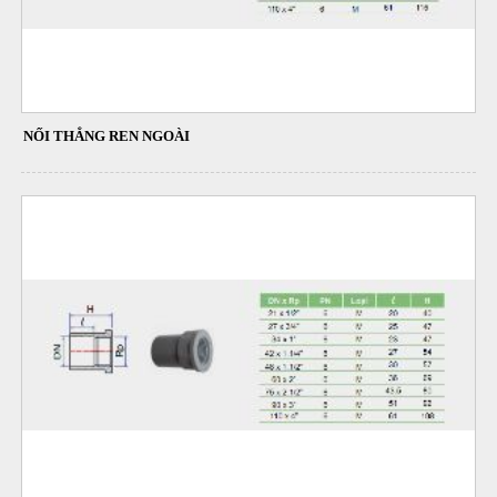
NỐI THẲNG REN NGOÀI