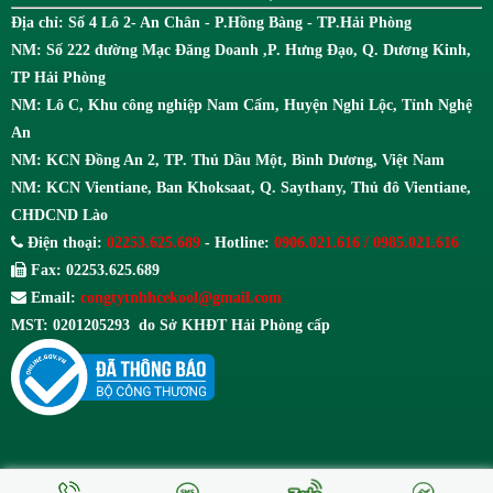
Địa chỉ: Số 4 Lô 2- An Chân - P.Hồng Bàng - TP.Hải Phòng
NM: Số 222 đường Mạc Đăng Doanh ,P. Hưng Đạo, Q. Dương Kinh,
TP Hải Phòng
NM: Lô C, Khu công nghiệp Nam Cấm, Huyện Nghi Lộc, Tỉnh Nghệ
An
NM: KCN Đồng An 2, TP. Thủ Dầu Một, Bình Dương, Việt Nam
NM: KCN Vientiane, Ban Khoksaat, Q. Saythany, Thủ đô Vientiane,
CHDCND Lào
Điện thoại:
02253.625.689
- Hotline:
0906.021.616 / 0985.021.616
Fax: 02253.625.689
Email:
congtytnhhcekool@gmail.com
MST: 0201205293 do Sở KHĐT Hải Phòng cấp