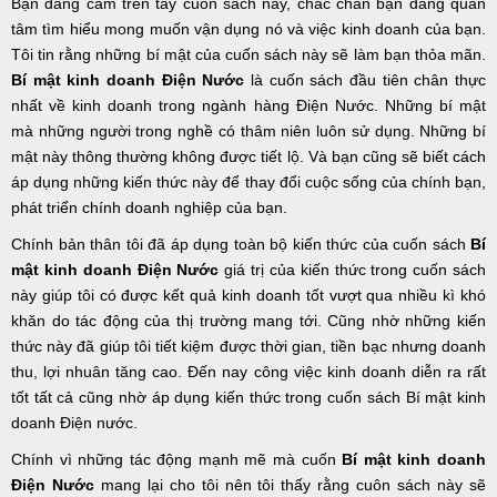
Bạn đang cầm trên tay cuốn sách này, chắc chắn bạn đang quan
tâm tìm hiểu mong muốn vận dụng nó và việc kinh doanh của bạn.
Tôi tin rằng những bí mật của cuốn sách này sẽ làm bạn thỏa mãn.
Bí mật kinh doanh Điện Nước
là cuốn sách đầu tiên chân thực
nhất về kinh doanh trong ngành hàng Điện Nước. Những bí mật
mà những người trong nghề có thâm niên luôn sử dụng. Những bí
mật này thông thường không được tiết lộ. Và bạn cũng sẽ biết cách
áp dụng những kiến thức này để thay đổi cuộc sống của chính bạn,
phát triển chính doanh nghiệp của bạn.
Chính bản thân tôi đã áp dụng toàn bộ kiến thức của cuốn sách
Bí
mật kinh doanh Điện Nước
giá trị của kiến thức trong cuốn sách
này giúp tôi có được kết quả kinh doanh tốt vượt qua nhiều kì khó
khăn do tác động của thị trường mang tới. Cũng nhờ những kiến
thức này đã giúp tôi tiết kiệm được thời gian, tiền bạc nhưng doanh
thu, lợi nhuân tăng cao. Đến nay công việc kinh doanh diễn ra rất
tốt tất cả cũng nhờ áp dụng kiến thức trong cuốn sách Bí mật kinh
doanh Điện nước.
Chính vì những tác động mạnh mẽ mà cuốn
Bí mật kinh doanh
Điện Nước
mang lại cho tôi nên tôi thấy rằng cuôn sách này sẽ