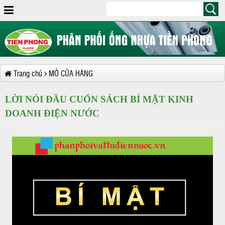
Trang chủ
MỞ CỬA HÀNG
LỜI NÓI ĐẦU CUỐN SÁCH BÍ MẬT KINH
DOANH ĐIỆN NƯỚC