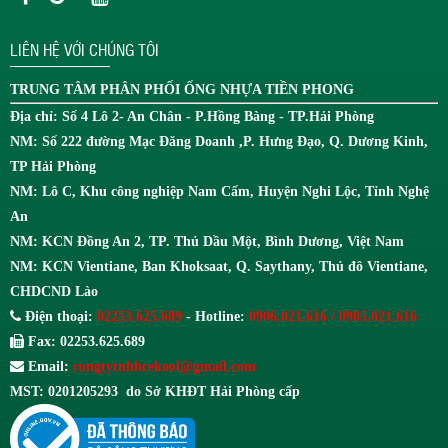
LIÊN HỆ VỚI CHÚNG TÔI
TRUNG TÂM
PHÂN PHỐI ỐNG NHỰA TIỀN PHONG
Địa chỉ: Số 4 Lô 2- An Chân - P.Hồng Bàng - TP.Hải Phòng
NM: Số 222 đường Mạc Đăng Doanh ,P. Hưng Đạo, Q. Dương Kinh,
TP Hải Phòng
NM: Lô C, Khu công nghiệp Nam Cấm, Huyện Nghi Lộc, Tỉnh Nghệ
An
NM: KCN Đồng An 2, TP. Thủ Dầu Một, Bình Dương, Việt Nam
NM: KCN Vientiane, Ban Khoksaat, Q. Saythany, Thủ đô Vientiane,
CHDCND Lào
Điện thoại:
02253.625.689
- Hotline:
0906.021.616 / 0985.021.616
Fax: 02253.625.689
Email:
congtytnhhcekool@gmail.com
MST: 0201205293 do Sở KHĐT Hải Phòng cấp