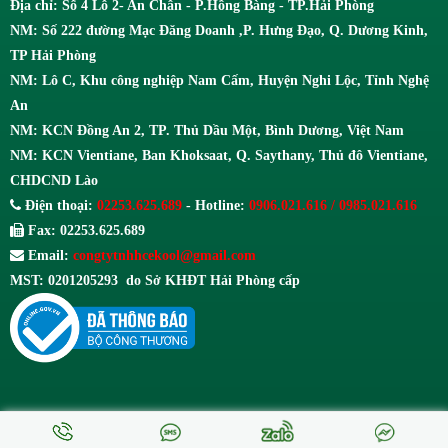
Địa chỉ: Số 4 Lô 2- An Chân - P.Hồng Bàng - TP.Hải Phòng
NM: Số 222 đường Mạc Đăng Doanh ,P. Hưng Đạo, Q. Dương Kinh,
TP Hải Phòng
NM: Lô C, Khu công nghiệp Nam Cấm, Huyện Nghi Lộc, Tỉnh Nghệ
An
NM: KCN Đồng An 2, TP. Thủ Dầu Một, Bình Dương, Việt Nam
NM: KCN Vientiane, Ban Khoksaat, Q. Saythany, Thủ đô Vientiane,
CHDCND Lào
Điện thoại:
02253.625.689
- Hotline:
0906.021.616 / 0985.021.616
Fax: 02253.625.689
Email:
congtytnhhcekool@gmail.com
MST: 0201205293 do Sở KHĐT Hải Phòng cấp