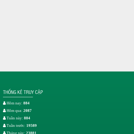
THỐNG KÊ TRUY CẬP
Hôm nay:
884
Hôm qua:
2087
Tuần này:
884
Tuần trước:
19589
Tháng này:
23881