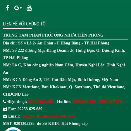
LIÊN HỆ VỚI CHÚNG TÔI
TRUNG TÂM
PHÂN PHỐI ỐNG NHỰA TIỀN PHONG
Địa chỉ: Số 4 Lô 2- An Chân - P.Hồng Bàng - TP.Hải Phòng
NM: Số 222 đường Mạc Đăng Doanh ,P. Hưng Đạo, Q. Dương Kinh,
TP Hải Phòng
NM: Lô C, Khu công nghiệp Nam Cấm, Huyện Nghi Lộc, Tỉnh Nghệ
An
NM: KCN Đồng An 2, TP. Thủ Dầu Một, Bình Dương, Việt Nam
NM: KCN Vientiane, Ban Khoksaat, Q. Saythany, Thủ đô Vientiane,
CHDCND Lào
Điện thoại:
02253.625.689
- Hotline:
0906.021.616 / 0985.021.616
Fax: 02253.625.689
Email:
congtytnhhcekool@gmail.com
MST: 0201205293 do Sở KHĐT Hải Phòng cấp