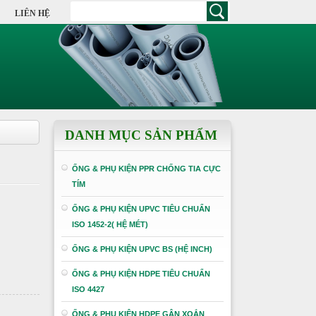
LIÊN HỆ
DANH MỤC SẢN PHẨM
ỐNG & PHỤ KIỆN PPR CHỐNG TIA CỰC
TÍM
ỐNG & PHỤ KIỆN UPVC TIÊU CHUẨN
ISO 1452-2( HỆ MÉT)
ỐNG & PHỤ KIỆN UPVC BS (HỆ INCH)
ỐNG & PHỤ KIỆN HDPE TIÊU CHUẨN
ISO 4427
ỐNG & PHỤ KIỆN HDPE GÂN XOẮN