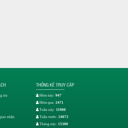
ÁCH
THỐNG KÊ TRUY CẬP
g tin
Hôm nay:
947
Hôm qua:
2471
Tuần này:
11900
giao nhận
Tuần trước:
24073
Tháng này:
15308