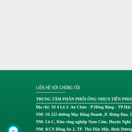
LIÊN HỆ VỚI CHÚNG TÔI
TRUNG TÂM
PHÂN PHỐI ỐNG NHỰA TIỀN PH
Địa chỉ: Số 4 Lô 2- An Chân - P.Hồng Bàng - TP.Hải
NM: Số 222 đường Mạc Đăng Doanh ,P. Hưng Đạo, 
NM: Lô C, Khu công nghiệp Nam Cấm, Huyện Nghi 
NM: KCN Đồng An 2, TP. Thủ Dầu Một, Bình Dương