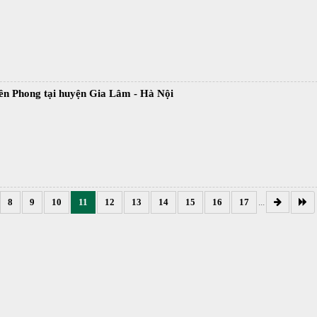
ền Phong tại huyện Gia Lâm - Hà Nội
8
9
10
11
12
13
14
15
16
17
...