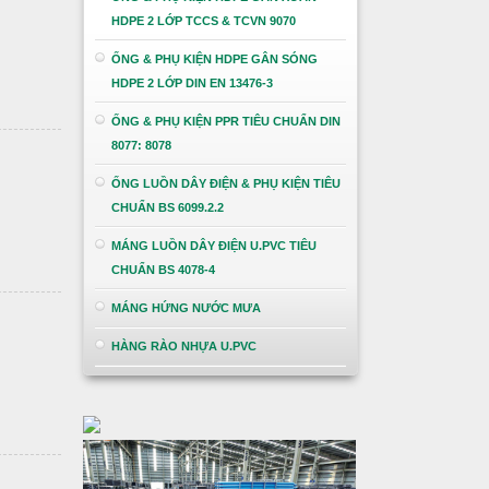
HDPE 2 LỚP TCCS & TCVN 9070
ỐNG & PHỤ KIỆN HDPE GÂN SÓNG
HDPE 2 LỚP DIN EN 13476-3
ỐNG & PHỤ KIỆN PPR TIÊU CHUẨN DIN
8077: 8078
ỐNG LUỒN DÂY ĐIỆN & PHỤ KIỆN TIÊU
CHUẨN BS 6099.2.2
MÁNG LUỒN DÂY ĐIỆN U.PVC TIÊU
CHUẨN BS 4078-4
MÁNG HỨNG NƯỚC MƯA
HÀNG RÀO NHỰA U.PVC