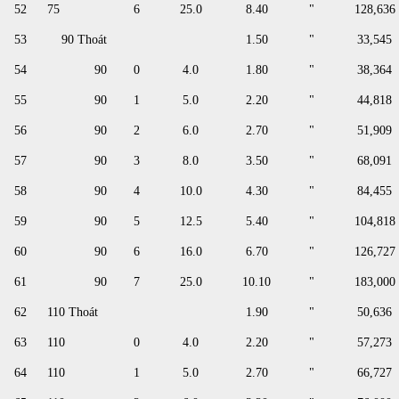
52
75
6
25.0
8.40
"
128,636
53
90 Thoát
1.50
"
33,545
54
90
0
4.0
1.80
"
38,364
55
90
1
5.0
2.20
"
44,818
56
90
2
6.0
2.70
"
51,909
57
90
3
8.0
3.50
"
68,091
58
90
4
10.0
4.30
"
84,455
59
90
5
12.5
5.40
"
104,818
60
90
6
16.0
6.70
"
126,727
61
90
7
25.0
10.10
"
183,000
62
110 Thoát
1.90
"
50,636
63
110
0
4.0
2.20
"
57,273
64
110
1
5.0
2.70
"
66,727