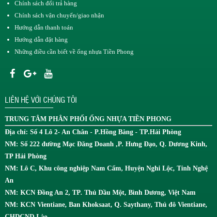
Chính sách đổi trả hàng
Chính sách vận chuyển/giao nhận
Hướng dẫn thanh toán
Hướng dẫn đặt hàng
Những điều cần biết về ống nhựa Tiền Phong
LIÊN HỆ VỚI CHÚNG TÔI
TRUNG TÂM
PHÂN PHỐI ỐNG NHỰA TIỀN PHONG
Địa chỉ: Số 4 Lô 2- An Chân - P.Hồng Bàng - TP.Hải Phòng
NM: Số 222 đường Mạc Đăng Doanh ,P. Hưng Đạo, Q. Dương Kinh,
TP Hải Phòng
NM: Lô C, Khu công nghiệp Nam Cấm, Huyện Nghi Lộc, Tỉnh Nghệ
An
NM: KCN Đồng An 2, TP. Thủ Dầu Một, Bình Dương, Việt Nam
NM: KCN Vientiane, Ban Khoksaat, Q. Saythany, Thủ đô Vientiane,
CHDCND Lào