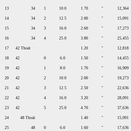
13
34
1
10.0
1.70
"
12,364
14
34
2
12.5
2.00
"
15,091
15
34
3
16.0
2.60
"
17,273
16
34
4
25.0
3.80
"
25,455
17
42 Thoát
1.20
"
12,818
18
42
0
6.0
1.50
"
14,455
19
42
1
8.0
1.70
"
16,909
20
42
2
10.0
2.00
"
19,273
21
42
3
12.5
2.50
"
22,636
22
42
4
16.0
3.20
"
28,091
23
42
5
25.0
4.70
"
37,636
24
48 Thoát
1.40
"
15,091
25
48
0
6.0
1.60
"
17,636