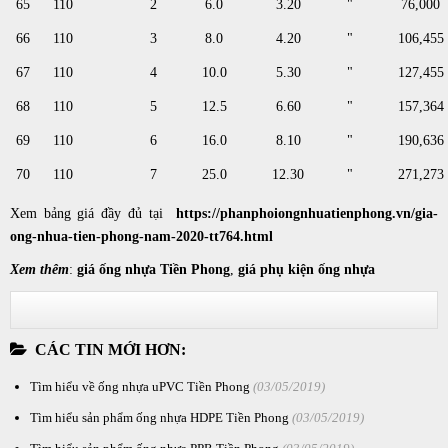
65
110
2
6.0
3.20
"
76,000
66
110
3
8.0
4.20
"
106,455
67
110
4
10.0
5.30
"
127,455
68
110
5
12.5
6.60
"
157,364
69
110
6
16.0
8.10
"
190,636
70
110
7
25.0
12.30
"
271,273
Xem bảng giá đầy đủ tại
https://phanphoiongnhuatienphong.vn/gia-
ong-nhua-tien-phong-nam-2020-tt764.html
Xem thêm
:
giá ống nhựa Tiền Phong
,
giá phụ kiện ống nhựa
CÁC TIN MỚI HƠN:
Tìm hiểu về ống nhựa uPVC Tiền Phong
(03/05/2019)
Tìm hiểu sản phẩm ống nhựa HDPE Tiền Phong
(03/05/2019)