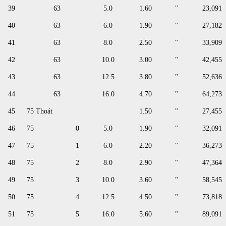
39
63
5.0
1.60
"
23,091
40
63
6.0
1.90
"
27,182
41
63
8.0
2.50
"
33,909
42
63
10.0
3.00
"
42,455
43
63
12.5
3.80
"
52,636
44
63
16.0
4.70
"
64,273
45
75 Thoát
1.50
"
27,455
46
75
0
5.0
1.90
"
32,091
47
75
1
6.0
2.20
"
36,273
48
75
2
8.0
2.90
"
47,364
49
75
3
10.0
3.60
"
58,545
50
75
4
12.5
4.50
"
73,818
51
75
5
16.0
5.60
"
89,091