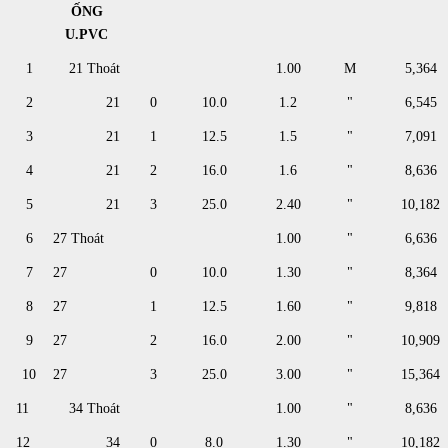
ỐNG
U.PVC
1
21 Thoát
1.00
M
5,364
2
21
0
10.0
1.2
"
6,545
3
21
1
12.5
1.5
"
7,091
4
21
2
16.0
1.6
"
8,636
5
21
3
25.0
2.40
"
10,182
6
27 Thoát
1.00
"
6,636
7
27
0
10.0
1.30
"
8,364
8
27
1
12.5
1.60
"
9,818
9
27
2
16.0
2.00
"
10,909
10
27
3
25.0
3.00
"
15,364
11
34 Thoát
1.00
"
8,636
12
34
0
8.0
1.30
"
10,182