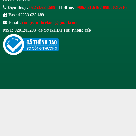
Điện thoại:
02253.625.689
- Hotline:
0906.021.616 / 0985.021.616
Fax: 02253.625.689
Email:
congtytnhhcekool@gmail.com
MST: 0201205293 do Sở KHĐT Hải Phòng cấp