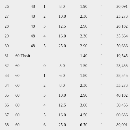
26
48
1
8.0
1.90
"
20,091
27
48
2
10.0
2.30
"
23,273
28
48
3
12.5
2.90
"
28,182
29
48
4
16.0
2.30
"
35,364
30
48
5
25.0
2.90
"
50,636
31
60 Thoát
1.40
"
19,545
32
60
0
5.0
1.50
"
23,455
33
60
1
6.0
1.80
"
28,545
34
60
2
8.0
2.30
"
33,273
35
60
3
10.0
2.90
"
40,182
36
60
4
12.5
3.60
"
50,455
37
60
5
16.0
4.50
"
60,636
38
60
6
25.0
6.70
"
89,091