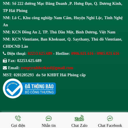
NM: Số 222 đường Mạc Đăng Doanh ,P. Hưng Đạo, Q. Dương Kinh,
TP Hải Phòng
NM: Lô C, Khu công nghiệp Nam Cấm, Huyện Nghi Lộc, Tỉnh Nghệ
An
NM: KCN Đồng An 2, TP. Thủ Dầu Một, Bình Dương, Việt Nam
NM: KCN Vientiane, Ban Khoksaat, Q. Saythany, Thủ đô Vientiane,
CHDCND Lào
Điện thoại:
02253.625.689
- Hotline:
0906.021.616 / 0985.021.616
Fax: 02253.625.689
Email:
congtytnhhcekool@gmail.com
MST: 0201205293 do Sở KHĐT Hải Phòng cấp
Gọi điện
Nhắn tin
Chat Zalo
Chat Facebook