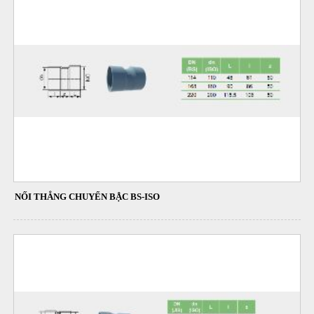
NỐI THẲNG CHUYỂN BẬC BS-ISO