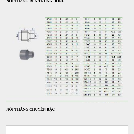
NỐI THẲNG REN TRONG ĐỒNG
NỐI THẲNG CHUYỂN BẬC