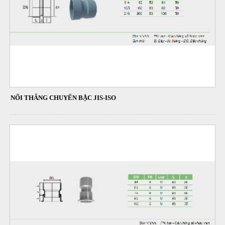
NỐI THẲNG CHUYỂN BẬC JIS-ISO