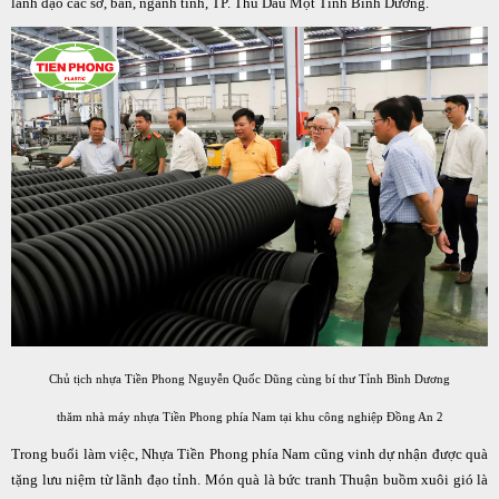
lãnh đạo các sở, ban, ngành tỉnh, TP. Thủ Dầu Một Tỉnh Bình Dương.
Chủ tịch nhựa Tiền Phong Nguyễn Quốc Dũng cùng bí thư Tỉnh Bình Dương
thăm nhà máy nhựa Tiền Phong phía Nam tại khu công nghiệp Đồng An 2
Trong buổi làm việc, Nhựa Tiền Phong phía Nam cũng vinh dự nhận được quà
tặng lưu niệm từ lãnh đạo tỉnh. Món quà là bức tranh Thuận buồm xuôi gió là