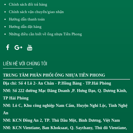
Chính sách đổi trả hàng
Chính sách vận chuyển/giao nhận
Hướng dẫn thanh toán
Hướng dẫn đặt hàng
Những điều cần biết về ống nhựa Tiền Phong
LIÊN HỆ VỚI CHÚNG TÔI
TRUNG TÂM
PHÂN PHỐI ỐNG NHỰA TIỀN PHONG
Địa chỉ: Số 4 Lô 2- An Chân - P.Hồng Bàng - TP.Hải Phòng
NM: Số 222 đường Mạc Đăng Doanh ,P. Hưng Đạo, Q. Dương Kinh,
TP Hải Phòng
NM: Lô C, Khu công nghiệp Nam Cấm, Huyện Nghi Lộc, Tỉnh Nghệ
An
NM: KCN Đồng An 2, TP. Thủ Dầu Một, Bình Dương, Việt Nam
NM: KCN Vientiane, Ban Khoksaat, Q. Saythany, Thủ đô Vientiane,