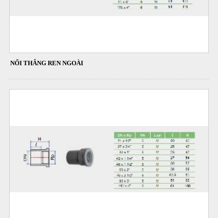
NỐI THẲNG REN NGOÀI