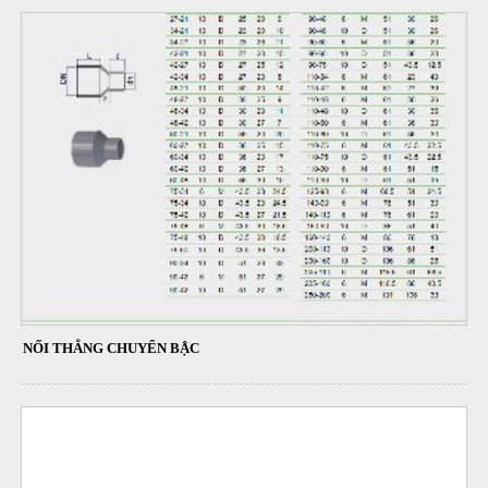
NỐI THẲNG CHUYỂN BẬC