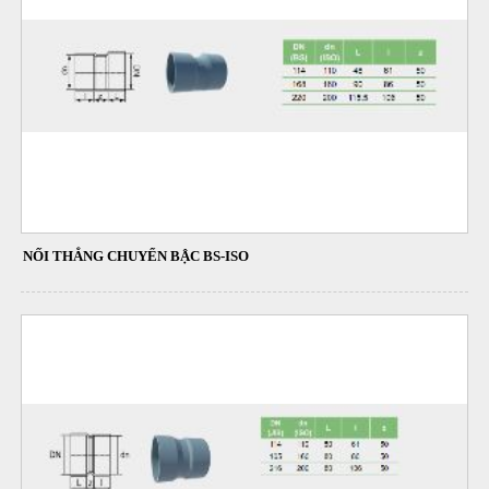
NỐI THẲNG CHUYỂN BẬC BS-ISO