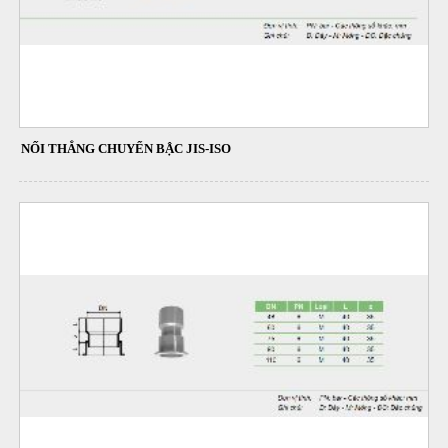
NỐI THẲNG CHUYỂN BẬC JIS-ISO