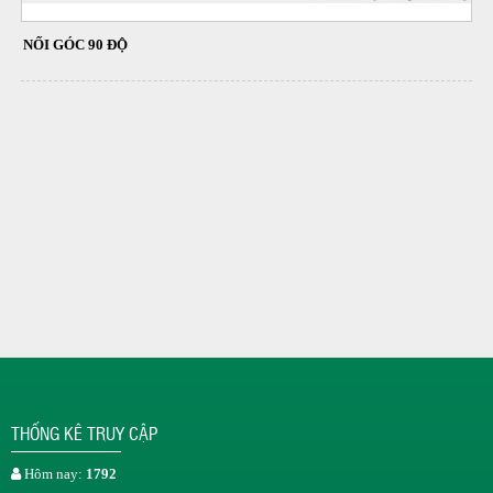
NỐI GÓC 90 ĐỘ
THỐNG KÊ TRUY CẬP
Hôm nay:
1792