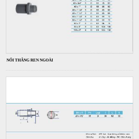
NỐI THẲNG REN NGOÀI