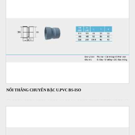
NỐI THẲNG CHUYỂN BẬC U.PVC BS-ISO