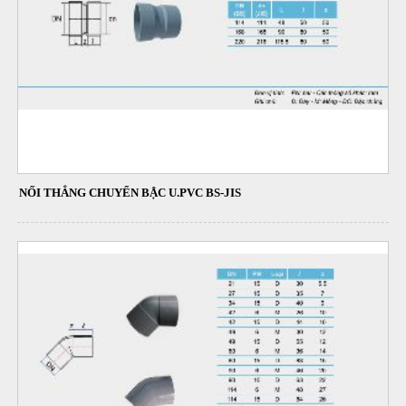
NỐI THẲNG CHUYỂN BẬC U.PVC BS-JIS