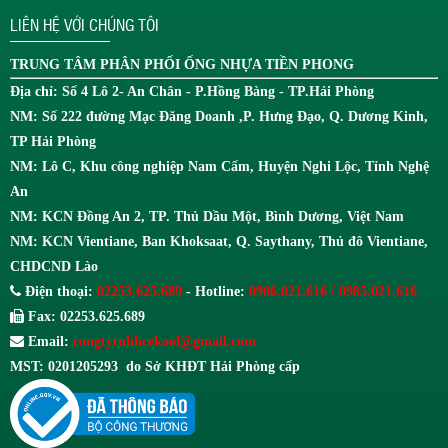
LIÊN HỆ VỚI CHÚNG TÔI
TRUNG TÂM
PHÂN PHỐI ỐNG NHỰA TIỀN PHONG
Địa chỉ: Số 4 Lô 2- An Chân - P.Hồng Bàng - TP.Hải Phòng
NM: Số 222 đường Mạc Đăng Doanh ,P. Hưng Đạo, Q. Dương Kinh,
TP Hải Phòng
NM: Lô C, Khu công nghiệp Nam Cấm, Huyện Nghi Lộc, Tỉnh Nghệ
An
NM: KCN Đồng An 2, TP. Thủ Dầu Một, Bình Dương, Việt Nam
NM: KCN Vientiane, Ban Khoksaat, Q. Saythany, Thủ đô Vientiane,
CHDCND Lào
Điện thoại:
02253.625.689
- Hotline:
0906.021.616 / 0985.021.616
Fax: 02253.625.689
Email:
congtytnhhcekool@gmail.com
MST: 0201205293 do Sở KHĐT Hải Phòng cấp