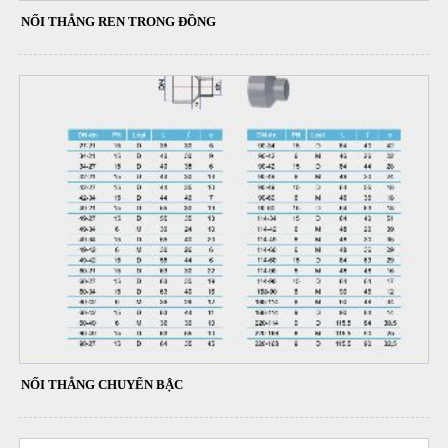
NỐI THẲNG REN TRONG ĐỒNG
NỐI THẲNG CHUYỂN BẬC