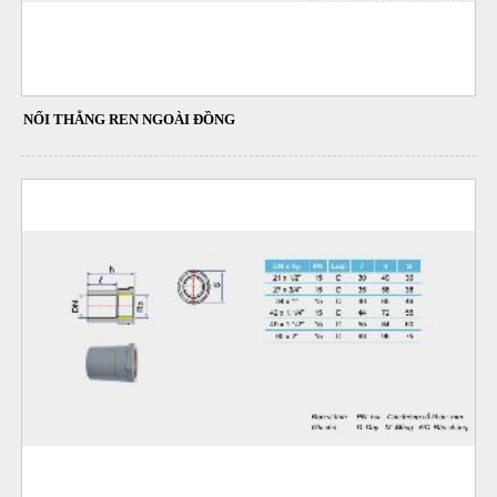
NỐI THẲNG REN NGOÀI ĐỒNG