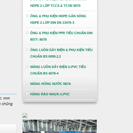
HDPE 2 LỚP TCCS & TCVN 9070
ỐNG & PHỤ KIỆN HDPE GÂN SÓNG
HDPE 2 LỚP DIN EN 13476-3
ỐNG & PHỤ KIỆN PPR TIÊU CHUẨN DIN
8077: 8078
ỐNG LUỒN DÂY ĐIỆN & PHỤ KIỆN TIÊU
CHUẨN BS 6099.2.2
MÁNG LUỒN DÂY ĐIỆN U.PVC TIÊU
CHUẨN BS 4078-4
MÁNG HỨNG NƯỚC MƯA
HÀNG RÀO NHỰA U.PVC