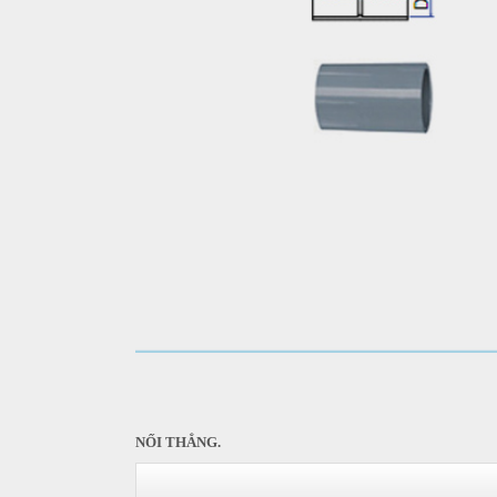
NỐI THẲNG.