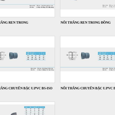
HẲNG REN TRONG
NỐI THẲNG REN TRONG ĐỒNG
HẲNG CHUYỂN BẬC U.PVC BS-ISO
NỐI THẲNG CHUYỂN BẬC U.PVC B