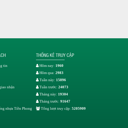
ÁCH
THỐNG KÊ TRUY CẬP
g tin
Hôm nay:
1960
Hôm qua:
2983
Tuần này:
15896
giao nhận
Tuần trước:
24073
Tháng này:
19304
Tháng trước:
91647
 ống nhựa Tiền Phong
Tổng lượt truy cập:
5205909