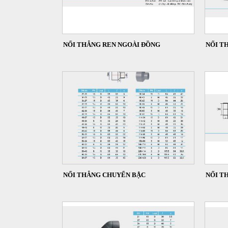
NỐI THẲNG REN NGOÀI ĐỒNG
NỐI T
NỐI THẲNG CHUYỂN BẬC
NỐI T