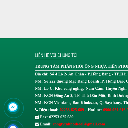
LIÊN HỆ VỚI CHÚNG TÔI
TRUNG TÂM
PHÂN PHỐI ỐNG NHỰA TIỀN PH
Địa chỉ: Số 4 Lô 2- An Chân - P.Hồng Bàng - TP.Hải
NM: Số 222 đường Mạc Đăng Doanh ,P. Hưng Đạo, 
NM: Lô C, Khu công nghiệp Nam Cấm, Huyện Nghi 
NM: KCN Đồng An 2, TP. Thủ Dầu Một, Bình Dương
NM: KCN Vientiane, Ban Khoksaat, Q. Saythany, T
Điện thoại:
02253.625.689
- Hotline:
0906.021.616 /
Fax: 02253.625.689
Email:
congtytnhhcekool@gmail.com