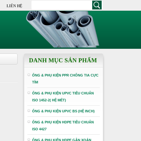
LIÊN HỆ
DANH MỤC SẢN PHẨM
ỐNG & PHỤ KIỆN PPR CHỐNG TIA CỰC
TÍM
ỐNG & PHỤ KIỆN UPVC TIÊU CHUẨN
ISO 1452-2( HỆ MÉT)
ỐNG & PHỤ KIỆN UPVC BS (HỆ INCH)
ỐNG & PHỤ KIỆN HDPE TIÊU CHUẨN
ISO 4427
ỐNG & PHỤ KIỆN HDPE GÂN XOẮN