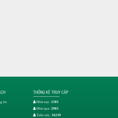
ÁCH
THỐNG KÊ TRUY CẬP
g tin
Hôm nay:
2303
Hôm qua:
2983
Tuần này:
16239