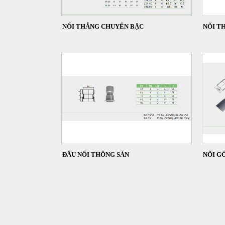
NỐI THẲNG CHUYỂN BẬC
NỐI T
ĐẤU NỐI THÔNG SÀN
NỐI GÓ