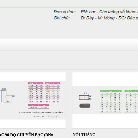
ẠC 90 ĐỘ CHUYỂN BẬC (DN=
NỐI THẲNG