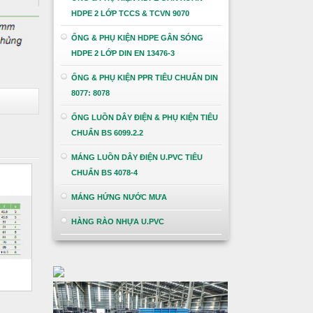
HDPE 2 LỚP TCCS & TCVN 9070
ỐNG & PHỤ KIỆN HDPE GÂN SÓNG
HDPE 2 LỚP DIN EN 13476-3
ỐNG & PHỤ KIỆN PPR TIÊU CHUẨN DIN
8077: 8078
ỐNG LUỒN DÂY ĐIỆN & PHỤ KIỆN TIÊU
CHUẨN BS 6099.2.2
MÁNG LUỒN DÂY ĐIỆN U.PVC TIÊU
CHUẨN BS 4078-4
MÁNG HỨNG NƯỚC MƯA
HÀNG RÀO NHỰA U.PVC