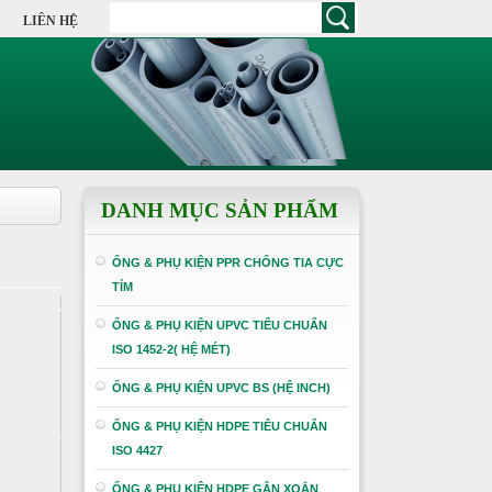
LIÊN HỆ
DANH MỤC SẢN PHẨM
ỐNG & PHỤ KIỆN PPR CHỐNG TIA CỰC
TÍM
ỐNG & PHỤ KIỆN UPVC TIÊU CHUẨN
ISO 1452-2( HỆ MÉT)
ỐNG & PHỤ KIỆN UPVC BS (HỆ INCH)
ỐNG & PHỤ KIỆN HDPE TIÊU CHUẨN
ISO 4427
ỐNG & PHỤ KIỆN HDPE GÂN XOẮN