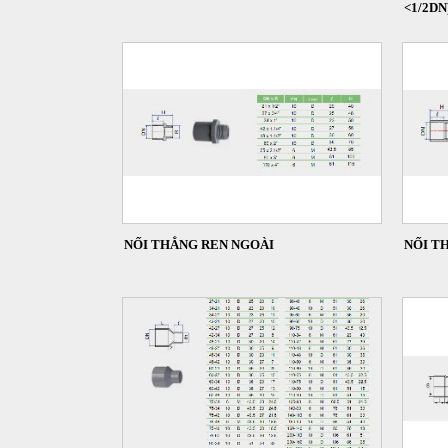
<1/2DN
NỐI THẲNG REN NGOÀI
NỐI T