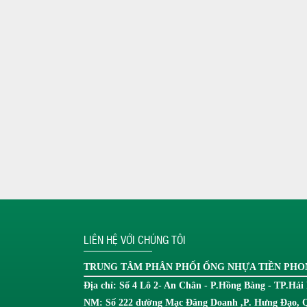
LIÊN HỆ VỚI CHÚNG TÔI
TRUNG TÂM
PHÂN PHỐI ỐNG NHỰA TIỀN PH
Địa chỉ: Số 4 Lô 2- An Chân - P.Hồng Bàng - TP.Hải
NM: Số 222 đường Mạc Đăng Doanh ,P. Hưng Đạo, 