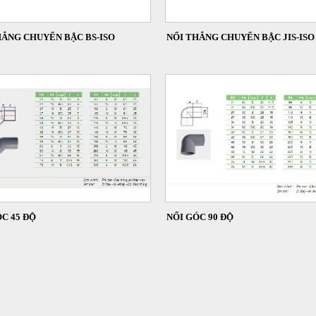
HẲNG CHUYỂN BẬC BS-ISO
NỐI THẲNG CHUYỂN BẬC JIS-ISO
C 45 ĐỘ
NỐI GÓC 90 ĐỘ