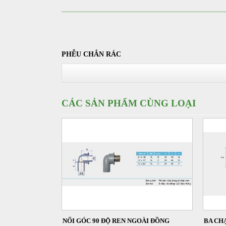
PHỄU CHẮN RÁC
CÁC SẢN PHẨM CÙNG LOẠI
NỐI GÓC 90 ĐỘ REN NGOÀI ĐỒNG
BA CH