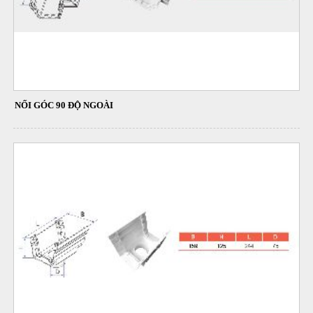
NỐI GÓC 90 ĐỘ NGOÀI