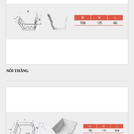
NỐI THẲNG