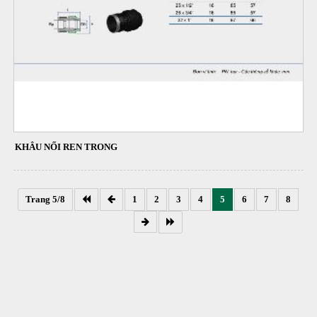
KHÂU NỐI REN TRONG
Trang 5/8
1
2
3
4
5
6
7
8