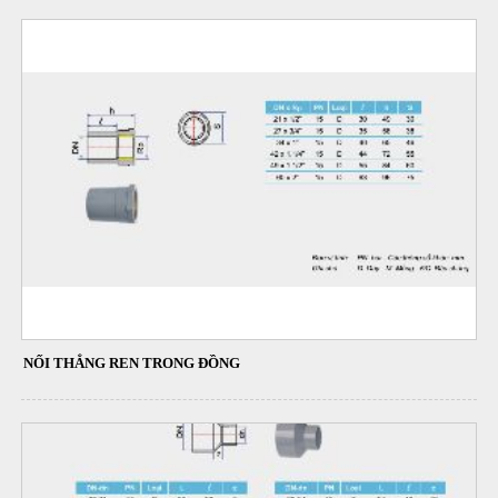
NỐI THẲNG REN TRONG ĐỒNG