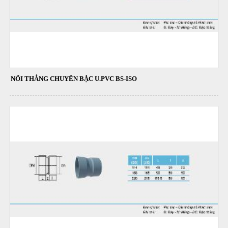
NỐI THẲNG CHUYỂN BẬC U.PVC BS-ISO