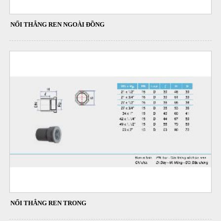
NỐI THẲNG REN NGOÀI ĐỒNG
NỐI THẲNG REN TRONG