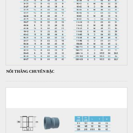
NỐI THẲNG CHUYỂN BẬC