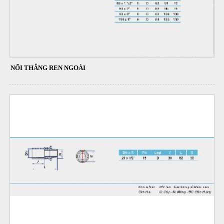
NỐI THẲNG REN NGOÀI