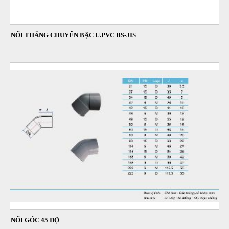
NỐI THẲNG CHUYỂN BẬC U.PVC BS-JIS
NỐI GÓC 45 ĐỘ