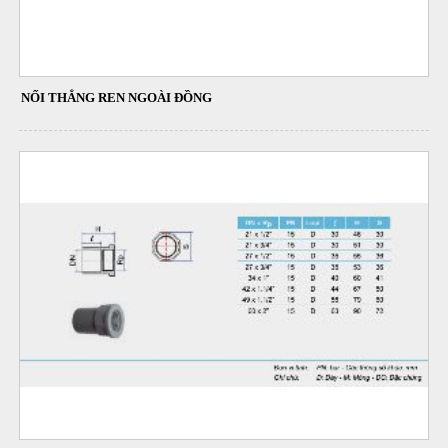
NỐI THẲNG REN NGOÀI ĐỒNG