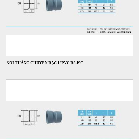
NỐI THẲNG CHUYỂN BẬC U.PVC BS-ISO