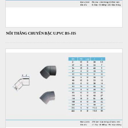
NỐI THẲNG CHUYỂN BẬC U.PVC BS-JIS