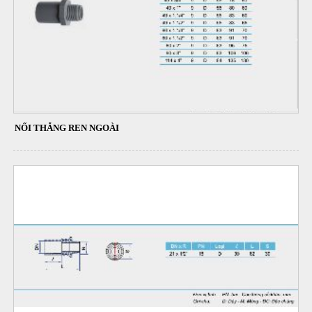
NỐI THẲNG REN NGOÀI