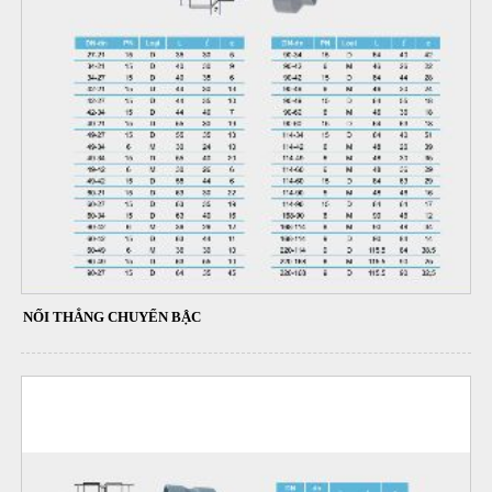
NỐI THẲNG CHUYỂN BẬC