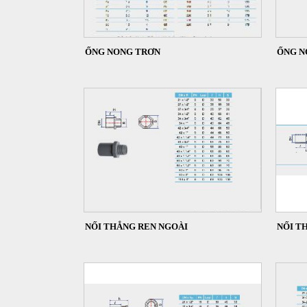
ỐNG NONG TRƠN
ỐNG N
NỐI THẲNG REN NGOÀI
NỐI T