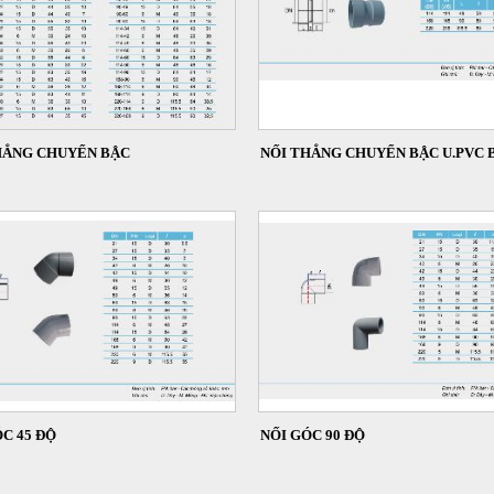
HẲNG CHUYỂN BẬC
NỐI THẲNG CHUYỂN BẬC U.PVC B
C 45 ĐỘ
NỐI GÓC 90 ĐỘ