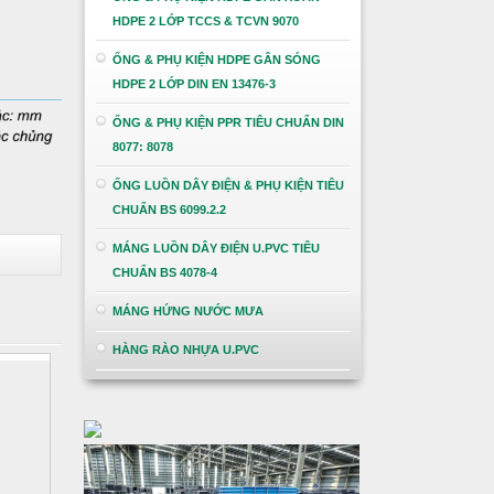
HDPE 2 LỚP TCCS & TCVN 9070
ỐNG & PHỤ KIỆN HDPE GÂN SÓNG
HDPE 2 LỚP DIN EN 13476-3
ỐNG & PHỤ KIỆN PPR TIÊU CHUẨN DIN
8077: 8078
ỐNG LUỒN DÂY ĐIỆN & PHỤ KIỆN TIÊU
CHUẨN BS 6099.2.2
MÁNG LUỒN DÂY ĐIỆN U.PVC TIÊU
CHUẨN BS 4078-4
MÁNG HỨNG NƯỚC MƯA
HÀNG RÀO NHỰA U.PVC