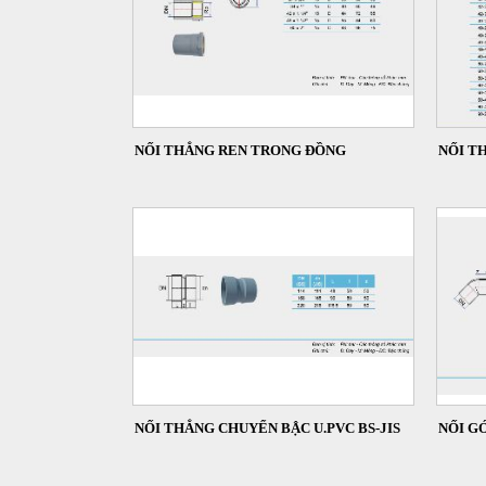
NỐI THẲNG REN TRONG ĐỒNG
NỐI T
NỐI THẲNG CHUYỂN BẬC U.PVC BS-JIS
NỐI GÓ