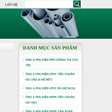
LIÊN HỆ
DANH MỤC SẢN PHẨM
ỐNG & PHỤ KIỆN PPR CHỐNG TIA CỰC
TÍM
ỐNG & PHỤ KIỆN UPVC TIÊU CHUẨN
ISO 1452-2( HỆ MÉT)
ỐNG & PHỤ KIỆN UPVC BS (HỆ INCH)
ỐNG & PHỤ KIỆN HDPE TIÊU CHUẨN
ISO 4427
ỐNG & PHỤ KIỆN HDPE GÂN XOẮN