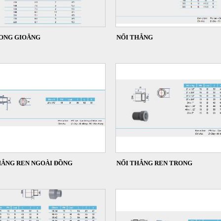
ONG GIOĂNG
NỐI THẲNG
HẲNG REN NGOÀI ĐỒNG
NỐI THẲNG REN TRONG